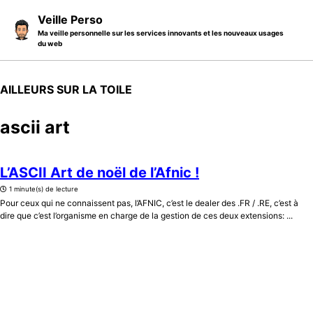
Skip to primary navigation
Skip to content
Skip to footer
Veille Perso
Ma veille personnelle sur les services innovants et les nouveaux usages
du web
AILLEURS SUR LA TOILE
ascii art
L’ASCII Art de noël de l’Afnic !
1 minute(s) de lecture
Pour ceux qui ne connaissent pas, l’AFNIC, c’est le dealer des .FR / .RE, c’est à
dire que c’est l’organisme en charge de la gestion de ces deux extensions: ...