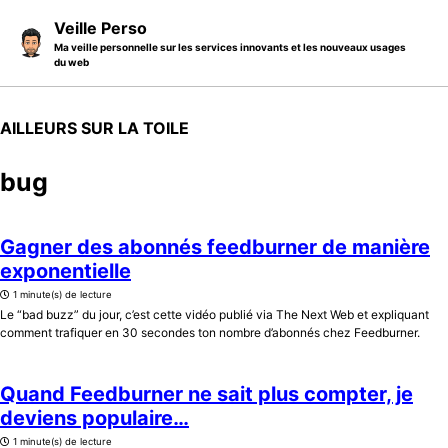
Skip to primary navigation
Skip to content
Skip to footer
Veille Perso
Ma veille personnelle sur les services innovants et les nouveaux usages
du web
AILLEURS SUR LA TOILE
bug
Gagner des abonnés feedburner de manière
exponentielle
1 minute(s) de lecture
Le “bad buzz” du jour, c’est cette vidéo publié via The Next Web et expliquant
comment trafiquer en 30 secondes ton nombre d’abonnés chez Feedburner.
Quand Feedburner ne sait plus compter, je
deviens populaire…
1 minute(s) de lecture