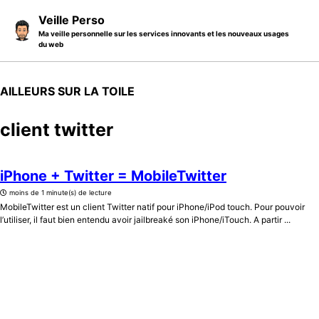
Skip to primary navigation
Skip to content
Skip to footer
Veille Perso
Ma veille personnelle sur les services innovants et les nouveaux usages
du web
AILLEURS SUR LA TOILE
client twitter
iPhone + Twitter = MobileTwitter
moins de 1 minute(s) de lecture
MobileTwitter est un client Twitter natif pour iPhone/iPod touch. Pour pouvoir
l’utiliser, il faut bien entendu avoir jailbreaké son iPhone/iTouch. A partir ...