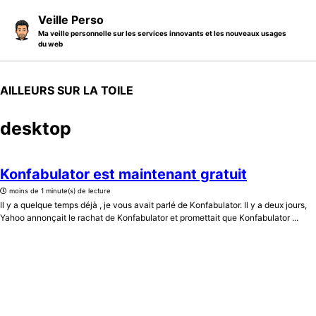
Skip to primary navigation
Skip to content
Skip to footer
Veille Perso
Ma veille personnelle sur les services innovants et les nouveaux usages
du web
AILLEURS SUR LA TOILE
desktop
Konfabulator est maintenant gratuit
moins de 1 minute(s) de lecture
Il y a quelque temps déjà , je vous avait parlé de Konfabulator. Il y a deux jours,
Yahoo annonçait le rachat de Konfabulator et promettait que Konfabulator ...