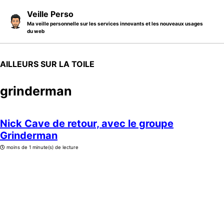
Skip to primary navigation
Skip to content
Skip to footer
Veille Perso
Ma veille personnelle sur les services innovants et les nouveaux usages
du web
AILLEURS SUR LA TOILE
grinderman
Nick Cave de retour, avec le groupe
Grinderman
moins de 1 minute(s) de lecture