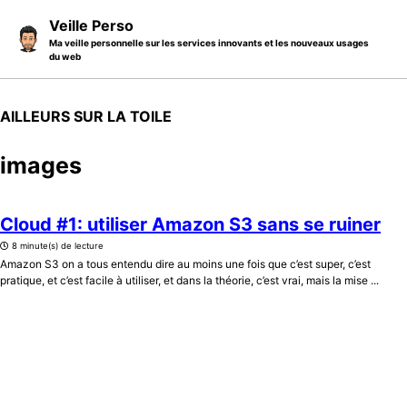
Skip to primary navigation
Skip to content
Skip to footer
Veille Perso
Ma veille personnelle sur les services innovants et les nouveaux usages
du web
AILLEURS SUR LA TOILE
images
Cloud #1: utiliser Amazon S3 sans se ruiner
8 minute(s) de lecture
Amazon S3 on a tous entendu dire au moins une fois que c’est super, c’est
pratique, et c’est facile à utiliser, et dans la théorie, c’est vrai, mais la mise ...