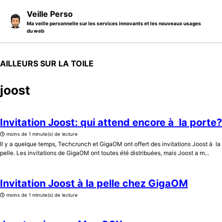
Skip to primary navigation
Skip to content
Skip to footer
Veille Perso
Ma veille personnelle sur les services innovants et les nouveaux usages
du web
AILLEURS SUR LA TOILE
joost
Invitation Joost: qui attend encore à la porte?
moins de 1 minute(s) de lecture
Il y a quelque temps, Techcrunch et GigaOM ont offert des invitations Joost à la
pelle. Les invitations de GigaOM ont toutes été distribuées, mais Joost a m...
Invitation Joost à la pelle chez GigaOM
moins de 1 minute(s) de lecture