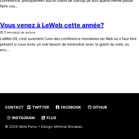
conférence, pratiquement aucun stand de startup (je suis quand même passé
faire cou...
Vous venez à LeWeb cette année?
2 minute(s) de lecture
LeWeb 09, c’est surement l’une des conférence mondiales du Web ou il faut être
présent si vous avez un vrai besoin de networker avec le gratin du web, ou
enc...
CONTACT
TWITTER
FACEBOOK
GITHUB
INSTAGRAM
FLUX
© 2026 Veille Perso • Design:
Minimal Mistakes
.