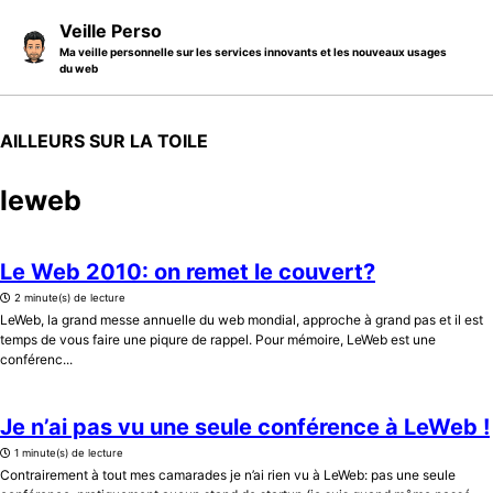
Skip to primary navigation
Skip to content
Skip to footer
Veille Perso
Ma veille personnelle sur les services innovants et les nouveaux usages
du web
AILLEURS SUR LA TOILE
leweb
Le Web 2010: on remet le couvert?
2 minute(s) de lecture
LeWeb, la grand messe annuelle du web mondial, approche à grand pas et il est
temps de vous faire une piqure de rappel. Pour mémoire, LeWeb est une
conférenc...
Je n’ai pas vu une seule conférence à LeWeb !
1 minute(s) de lecture
Contrairement à tout mes camarades je n’ai rien vu à LeWeb: pas une seule