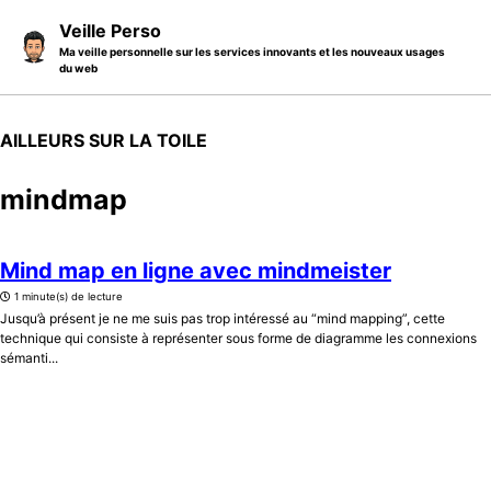
Skip to primary navigation
Skip to content
Skip to footer
Veille Perso
Ma veille personnelle sur les services innovants et les nouveaux usages
du web
AILLEURS SUR LA TOILE
mindmap
Mind map en ligne avec mindmeister
1 minute(s) de lecture
Jusqu’à présent je ne me suis pas trop intéressé au “mind mapping”, cette
technique qui consiste à représenter sous forme de diagramme les connexions
sémanti...