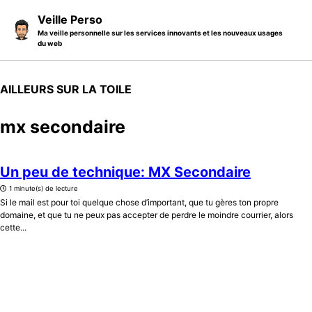
Skip to primary navigation
Skip to content
Skip to footer
Veille Perso
Ma veille personnelle sur les services innovants et les nouveaux usages
du web
AILLEURS SUR LA TOILE
mx secondaire
Un peu de technique: MX Secondaire
1 minute(s) de lecture
Si le mail est pour toi quelque chose d’important, que tu gères ton propre
domaine, et que tu ne peux pas accepter de perdre le moindre courrier, alors
cette...