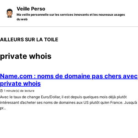
Skip to primary navigation
Skip to content
Skip to footer
Veille Perso
Ma veille personnelle sur les services innovants et les nouveaux usages
du web
AILLEURS SUR LA TOILE
private whois
Name.com : noms de domaine pas chers avec
private whois
1 minute(s) de lecture
Avec le taux de change Euro/Dollar, il est depuis quelques mois déjà plutôt
intéressant d’acheter ses noms de domaines aux US plutôt qu’en France. Jusqu’à
pr...