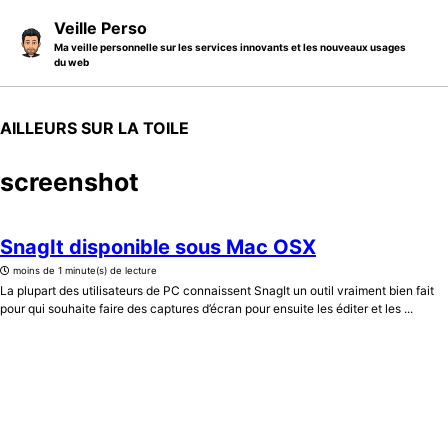
Skip to primary navigation
Skip to content
Skip to footer
Veille Perso
Ma veille personnelle sur les services innovants et les nouveaux usages
du web
AILLEURS SUR LA TOILE
screenshot
SnagIt disponible sous Mac OSX
moins de 1 minute(s) de lecture
La plupart des utilisateurs de PC connaissent SnagIt un outil vraiment bien fait
pour qui souhaite faire des captures d’écran pour ensuite les éditer et les ...