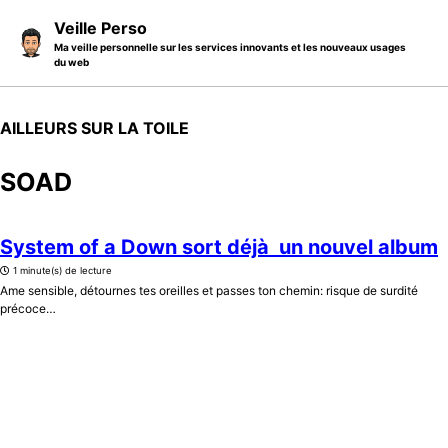
Skip to primary navigation
Skip to content
Skip to footer
Veille Perso
Ma veille personnelle sur les services innovants et les nouveaux usages
du web
AILLEURS SUR LA TOILE
SOAD
System of a Down sort déjà un nouvel album
1 minute(s) de lecture
Ame sensible, détournes tes oreilles et passes ton chemin: risque de surdité
précoce…