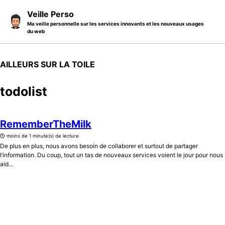
Skip to primary navigation
Skip to content
Skip to footer
Veille Perso
Ma veille personnelle sur les services innovants et les nouveaux usages
du web
AILLEURS SUR LA TOILE
todolist
RememberTheMilk
moins de 1 minute(s) de lecture
De plus en plus, nous avons besoin de collaborer et surtout de partager
l’information. Du coup, tout un tas de nouveaux services voient le jour pour nous
aid...