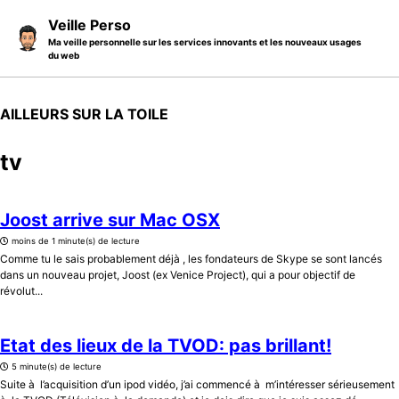
Skip to primary navigation
Skip to content
Skip to footer
Veille Perso
Ma veille personnelle sur les services innovants et les nouveaux usages
du web
AILLEURS SUR LA TOILE
tv
Joost arrive sur Mac OSX
moins de 1 minute(s) de lecture
Comme tu le sais probablement déjà , les fondateurs de Skype se sont lancés
dans un nouveau projet, Joost (ex Venice Project), qui a pour objectif de
révolut...
Etat des lieux de la TVOD: pas brillant!
5 minute(s) de lecture
Suite à l’acquisition d’un ipod vidéo, j’ai commencé à m’intéresser sérieusement