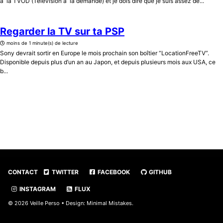
à la TVOD (Télévision à la demande) et je dois dire que je suis assez dé...
Regarder la TV sur ta PSP
moins de 1 minute(s) de lecture
Sony devrait sortir en Europe le mois prochain son boîtier “LocationFreeTV”.
Disponible depuis plus d’un an au Japon, et depuis plusieurs mois aux USA, ce
b...
CONTACT
TWITTER
FACEBOOK
GITHUB
INSTAGRAM
FLUX
© 2026 Veille Perso • Design:
Minimal Mistakes
.