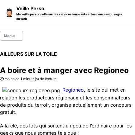
Skip to primary navigation
Skip to content
Skip to footer
Veille Perso
Ma veille personnelle sur les services innovants et les nouveaux usages
du web
Menu
Billets
AILLEURS SUR LA TOILE
Thèmes
A boire et à manger avec Regioneo
Catégories
moins de 1 minute(s) de lecture
A propos
Regioneo
, le site qui met en
relation les producteurs régionaux et les consommateurs
de produits du terroir, organise actuellement un concours
gratuit.
A la clé, des lots qui sortent un peu de l’ordinaire pour les
geeks que nous sommes tels que :