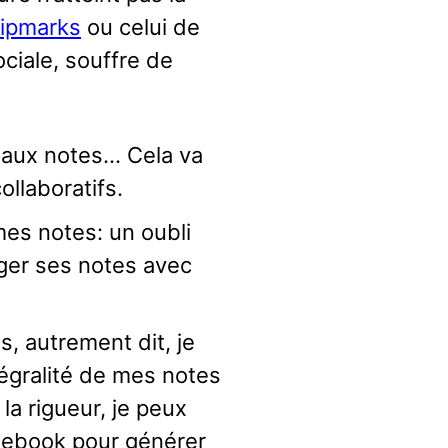
lipmarks
ou celui de
ociale, souffre de
s aux notes… Cela va
ollaboratifs.
mes notes: un oubli
ager ses notes avec
s, autrement dit, je
tégralité de mes notes
la rigueur, je peux
notebook pour générer