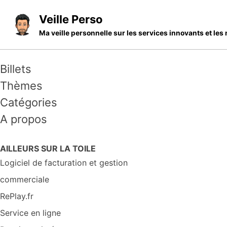
Skip to primary navigation
Skip to content
Skip to footer
Veille Perso
Ma veille personnelle sur les services innovants et l
Billets
Thèmes
Catégories
A propos
AILLEURS SUR LA TOILE
Logiciel de facturation et gestion
commerciale
RePlay.fr
Service en ligne