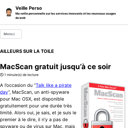
Skip to primary navigation
Skip to content
Skip to footer
Veille Perso
Ma veille personnelle sur les services innovants et les nouveaux usages
du web
Menu
Billets
AILLEURS SUR LA TOILE
Thèmes
MacScan gratuit jusqu’à ce soir
Catégories
1 minute(s) de lecture
A propos
A l’occasion du “
Talk like a pirate
day
”, MacScan, un anti-spyware
pour Mac OSX, est disponible
gratuitement pour une durée très
limité. Alors oui, je sais, et je suis le
premier à le dire, il n’y a pas de
spyware ou de virus sur Mac, mais