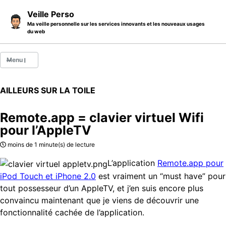
Skip to primary navigation
Skip to content
Skip to footer
Veille Perso
Ma veille personnelle sur les services innovants et les nouveaux usages
du web
Menu
Billets
AILLEURS SUR LA TOILE
Thèmes
Remote.app = clavier virtuel Wifi
Catégories
pour l’AppleTV
A propos
moins de 1 minute(s) de lecture
L’application
Remote.app pour
iPod Touch et iPhone 2.0
est vraiment un “must have” pour
tout possesseur d’un AppleTV, et j’en suis encore plus
convaincu maintenant que je viens de découvrir une
fonctionnalité cachée de l’application.