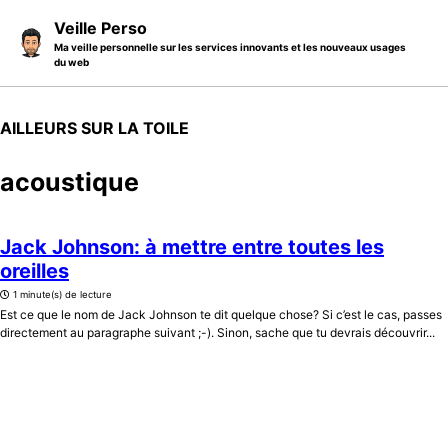
Skip to primary navigation
Skip to content
Skip to footer
Veille Perso
Ma veille personnelle sur les services innovants et les nouveaux usages
du web
AILLEURS SUR LA TOILE
acoustique
Jack Johnson: à mettre entre toutes les
oreilles
1 minute(s) de lecture
Est ce que le nom de Jack Johnson te dit quelque chose? Si c’est le cas, passes
directement au paragraphe suivant ;-). Sinon, sache que tu devrais découvrir...