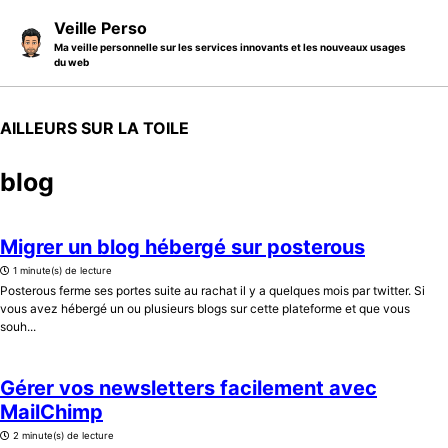
Skip to primary navigation
Skip to content
Skip to footer
Veille Perso
Ma veille personnelle sur les services innovants et les nouveaux usages
du web
AILLEURS SUR LA TOILE
blog
Migrer un blog hébergé sur posterous
1 minute(s) de lecture
Posterous ferme ses portes suite au rachat il y a quelques mois par twitter. Si
vous avez hébergé un ou plusieurs blogs sur cette plateforme et que vous
souh...
Gérer vos newsletters facilement avec
MailChimp
2 minute(s) de lecture