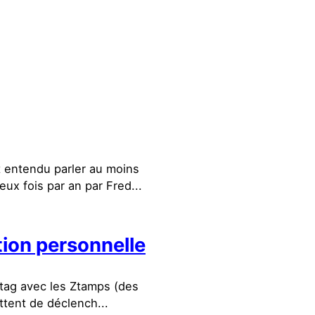
 entendu parler au moins
ux fois par an par Fred...
tion personnelle
g/tag avec les Ztamps (des
ttent de déclench...