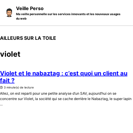
Skip to primary navigation
Skip to content
Skip to footer
Veille Perso
Ma veille personnelle sur les services innovants et les nouveaux usages
du web
AILLEURS SUR LA TOILE
violet
Violet et le nabaztag : c’est quoi un client au
fait ?
3 minute(s) de lecture
Allez, on est reparti pour une petite analyse d’un SAV, aujourd’hui on se
concentre sur Violet, la société qui se cache derrière le Nabaztag, le super lapin
...