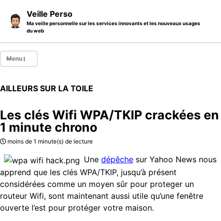
Skip to primary navigation
Skip to content
Skip to footer
Veille Perso
Ma veille personnelle sur les services innovants et les nouveaux usages
du web
Menu
Billets
AILLEURS SUR LA TOILE
Thèmes
Les clés Wifi WPA/TKIP crackées en
Catégories
1 minute chrono
A propos
moins de 1 minute(s) de lecture
Une
dépêche
sur Yahoo News nous
apprend que les clés WPA/TKIP, jusqu’à présent
considérées comme un moyen sûr pour proteger un
routeur Wifi, sont maintenant aussi utile qu’une fenêtre
ouverte l’est pour protéger votre maison.