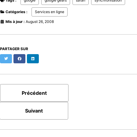
Tags :
google
google gears
safari
synchronisation
Catégories :
Services en ligne
Mis à jour :
August 26, 2008
PARTAGER SUR
Twitter
Facebook
LinkedIn
Précédent
Suivant