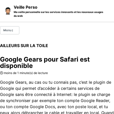
Skip to primary navigation
Skip to content
Skip to footer
Veille Perso
Ma veille personnelle sur les services innovants et les nouveaux usages
du web
Menu
Billets
AILLEURS SUR LA TOILE
Thèmes
Google Gears pour Safari est
Catégories
disponible
A propos
moins de 1 minute(s) de lecture
Google Gears, au cas ou tu connais pas, c’est le plugin de
Google qui permet d’accéder à certains services de
Google sans être connecté à Internet: le plugin se charge
de synchroniser par exemple ton compte Google Reader,
ou ton compte Google Docs, avec ton poste local, et tu
peux alors débrancher le cable et travailler en local. Quand