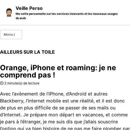
Skip to primary navigation
Skip to content
Skip to footer
Veille Perso
Ma veille personnelle sur les services innovants et les nouveaux usages
du web
Menu
Billets
AILLEURS SUR LA TOILE
Thèmes
Orange, iPhone et roaming: je ne
Catégories
comprend pas !
A propos
2 minute(s) de lecture
Avec l’avènement de l’iPhone, d’Android et autres
Blackberry, l’internet mobile est une réalité, et il est donc
de plus en plus difficile de se passer de ses mails ou
d’Internet. Je prépare mon départ en vacances, et comme
je pars à l’étranger, je me suis dis que j’allais souscrire
l’option qui va bien histoire de ne pas me faire plomber par