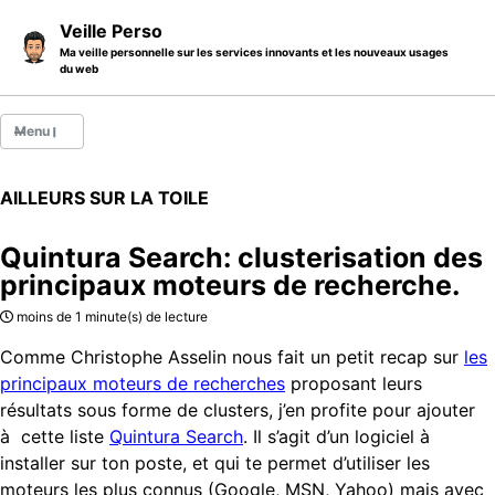
Skip to primary navigation
Skip to content
Skip to footer
Veille Perso
Ma veille personnelle sur les services innovants et les nouveaux usages
du web
Menu
Billets
AILLEURS SUR LA TOILE
Thèmes
Quintura Search: clusterisation des
Catégories
principaux moteurs de recherche.
A propos
moins de 1 minute(s) de lecture
Comme Christophe Asselin nous fait un petit recap sur
les
principaux moteurs de recherches
proposant leurs
résultats sous forme de clusters, j’en profite pour ajouter
à cette liste
Quintura Search
. Il s’agit d’un logiciel à
installer sur ton poste, et qui te permet d’utiliser les
moteurs les plus connus (Google, MSN, Yahoo) mais avec