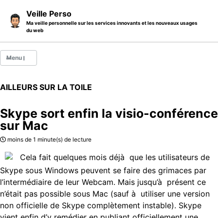
Skip to primary navigation
Skip to content
Skip to footer
Veille Perso
Ma veille personnelle sur les services innovants et les nouveaux usages
du web
Menu
Billets
AILLEURS SUR LA TOILE
Thèmes
Skype sort enfin la visio-conférence
Catégories
sur Mac
A propos
moins de 1 minute(s) de lecture
Cela fait quelques mois déjà que les utilisateurs de
Skype sous Windows peuvent se faire des grimaces par
l’intermédiaire de leur Webcam. Mais jusqu’à présent ce
n’était pas possible sous Mac (sauf à utiliser une version
non officielle de Skype complètement instable). Skype
vient enfin d’y remédier en publiant officiellement une