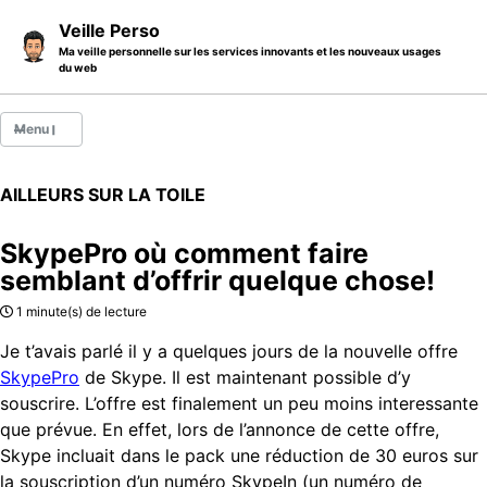
Skip to primary navigation
Skip to content
Skip to footer
Veille Perso
Ma veille personnelle sur les services innovants et les nouveaux usages
du web
Menu
Billets
AILLEURS SUR LA TOILE
Thèmes
SkypePro où comment faire
Catégories
semblant d’offrir quelque chose!
A propos
1 minute(s) de lecture
Je t’avais parlé il y a quelques jours de la nouvelle offre
SkypePro
de Skype. Il est maintenant possible d’y
souscrire. L’offre est finalement un peu moins interessante
que prévue. En effet, lors de l’annonce de cette offre,
Skype incluait dans le pack une réduction de 30 euros sur
la souscription d’un numéro SkypeIn (un numéro de