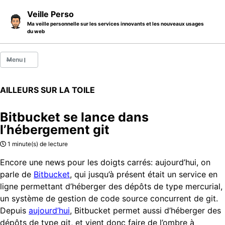
Skip to primary navigation
Skip to content
Skip to footer
Veille Perso
Ma veille personnelle sur les services innovants et les nouveaux usages
du web
Menu
Billets
AILLEURS SUR LA TOILE
Thèmes
Bitbucket se lance dans
Catégories
l’hébergement git
A propos
1 minute(s) de lecture
Encore une news pour les doigts carrés: aujourd’hui, on
parle de
Bitbucket
, qui jusqu’à présent était un service en
ligne permettant d’héberger des dépôts de type mercurial,
un système de gestion de code source concurrent de git.
Depuis
aujourd’hui
, Bitbucket permet aussi d’héberger des
dépôts de type git, et vient donc faire de l’ombre à