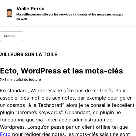
Skip to primary navigation
Skip to content
Skip to footer
Veille Perso
Ma veille personnelle sur les services innovants et les nouveaux usages
du web
Menu
Billets
AILLEURS SUR LA TOILE
Thèmes
Ecto, WordPress et les mots-clés
Catégories
1 minute(s) de lecture
A propos
En standard, Wordpress ne gère pas de mot-clés. Pour
associer des mot-clés aux notes, par exemple pour gérer
un cosmos “à la Technorati”, alors je te conseille l’excellent
plugin “Jerome’s keywords”. Cependant, ce plugin ne
fonctionne que via l’interface d’administration de
Wordpress. Lorsqu’on passe par un client offline tel que
Ecto
pour rédiger des notes, les mots-clés saisit ne sont