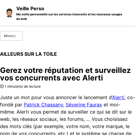
Skip to primary navigation
Skip to content
Skip to footer
Veille Perso
Ma veille personnelle sur les services innovants et les nouveaux usages
du web
Menu
Billets
AILLEURS SUR LA TOILE
Thèmes
Gerez votre réputation et surveillez
Catégories
vos concurrents avec Alerti
A propos
1 minute(s) de lecture
Juste un mot pour vous annoncer le lancement d’
Alerti
, co-
fondé par
Patrick Chassany
,
Séverine Faurax
et moi-
même. Alerti vous permet de surveiller ce qui se dit sur le
web, les réseaux sociaux, les forums, … Vous choisissez
des mots clés (par exemple, votre nom, votre marque, le
nom de vos concurrents, etc.) et le système se charge de