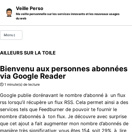
Skip to primary navigation
Skip to content
Skip to footer
Veille Perso
Ma veille personnelle sur les services innovants et les nouveaux usages
du web
Menu
Billets
AILLEURS SUR LA TOILE
Thèmes
Bienvenu aux personnes abonnées
Catégories
via Google Reader
A propos
1 minute(s) de lecture
Google publie dorénavant le nombre d’abonné à un flux
rss lorsqu’il récupère un flux RSS. Cela permet ainsi a des
services tels que Feedburner de pouvoir te fournir le
nombre d’abonnés à ton flux. Je découvre avec surprise
que cet ajout a fait augmenter mon nombre d’abonnés de
manière très significative: vous êtes 154, soit 29%, à lire