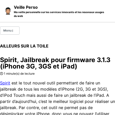
Skip to primary navigation
Skip to content
Skip to footer
Veille Perso
Ma veille personnelle sur les services innovants et les nouveaux usages
du web
Menu
Billets
AILLEURS SUR LA TOILE
Thèmes
Spirit, Jailbreak pour firmware 3.1.3
Catégories
(iPhone 3G, 3GS et iPad)
A propos
1 minute(s) de lecture
Spirit
est le tout nouvel outil permettant de faire un
jailbreak de tous les modèles d’iPhone (2G, 3G et 3GS),
d’iPod Touch mais aussi de faire un jailbreak de l’iPad. A
partir d’aujourd’hui, c’est le meilleur logiciel pour réaliser un
jailbreak. Par contre, cet outil ne permet pas de
désimlocker votre iPhone, donc vous ne pouvez l’utiliser