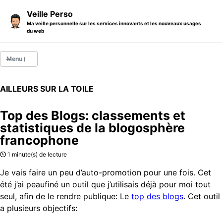
Skip to primary navigation
Skip to content
Skip to footer
Veille Perso
Ma veille personnelle sur les services innovants et les nouveaux usages
du web
Menu
Billets
AILLEURS SUR LA TOILE
Thèmes
Top des Blogs: classements et
Catégories
statistiques de la blogosphère
francophone
A propos
1 minute(s) de lecture
Je vais faire un peu d’auto-promotion pour une fois. Cet
été j’ai peaufiné un outil que j’utilisais déjà pour moi tout
seul, afin de le rendre publique: Le
top des blogs
. Cet outil
a plusieurs objectifs: