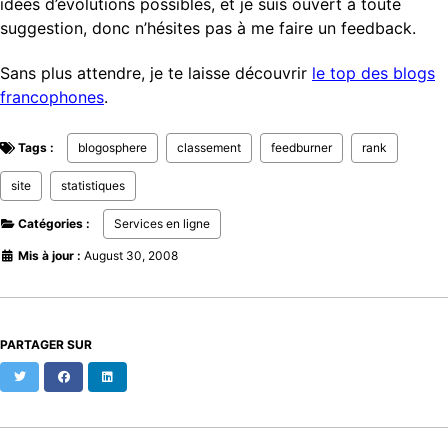
idées d’évolutions possibles, et je suis ouvert à toute
suggestion, donc n’hésites pas à me faire un feedback.
Sans plus attendre, je te laisse découvrir
le top des blogs
francophones
.
Tags :
blogosphere
classement
feedburner
rank
site
statistiques
Catégories :
Services en ligne
Mis à jour :
August 30, 2008
PARTAGER SUR
Twitter
Facebook
LinkedIn