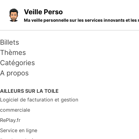
Skip to primary navigation
Skip to content
Skip to footer
Veille Perso
Ma veille personnelle sur les services innovants et l
Billets
Thèmes
Catégories
A propos
AILLEURS SUR LA TOILE
Logiciel de facturation et gestion
commerciale
RePlay.fr
Service en ligne