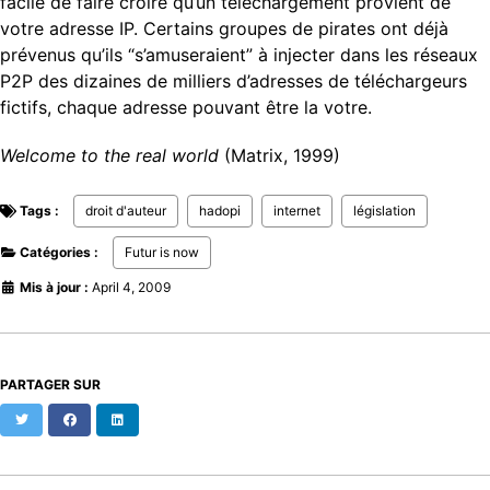
facile de faire croire qu’un téléchargement provient de
votre adresse IP. Certains groupes de pirates ont déjà
prévenus qu’ils “s’amuseraient” à injecter dans les réseaux
P2P des dizaines de milliers d’adresses de téléchargeurs
fictifs, chaque adresse pouvant être la votre.
Welcome to the real world
(Matrix, 1999)
Tags :
droit d'auteur
hadopi
internet
législation
Catégories :
Futur is now
Mis à jour :
April 4, 2009
PARTAGER SUR
Twitter
Facebook
LinkedIn