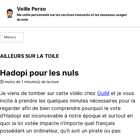
Skip to primary navigation
Skip to content
Skip to footer
Veille Perso
Ma veille personnelle sur les services innovants et les nouveaux usages
du web
Menu
Billets
AILLEURS SUR LA TOILE
Thèmes
Hadopi pour les nuls
Catégories
moins de 1 minute(s) de lecture
A propos
Je viens de tomber sur cette vidéo chez
GuiM
et je vous
incite à prendre les quelques minutes nécessaires pour la
regarder afin de bien comprendre pourquoi le vote
d’Hadopi est inconcevable à notre époque et surtout en
quoi la loi votée impacte n’importe quel français
possédant un ordinateur, qu’il soit un pirate ou pas: