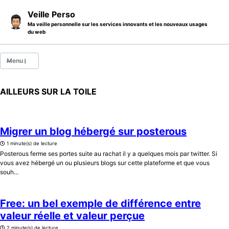
Skip to primary navigation
Skip to content
Skip to footer
Veille Perso
Ma veille personnelle sur les services innovants et les nouveaux usages
du web
Menu
illets
AILLEURS SUR LA TOILE
Thèmes
Catégories
Migrer un blog hébergé sur posterous
1 minute(s) de lecture
A propos
Posterous ferme ses portes suite au rachat il y a quelques mois par twitter. Si
vous avez hébergé un ou plusieurs blogs sur cette plateforme et que vous
souh...
Free: un bel exemple de différence entre
valeur réelle et valeur perçue
2 minute(s) de lecture