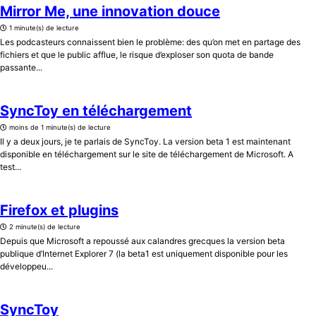
Mirror Me, une innovation douce
1 minute(s) de lecture
Les podcasteurs connaissent bien le problème: des qu’on met en partage des
fichiers et que le public afflue, le risque d’exploser son quota de bande
passante...
SyncToy en téléchargement
moins de 1 minute(s) de lecture
Il y a deux jours, je te parlais de SyncToy. La version beta 1 est maintenant
disponible en téléchargement sur le site de téléchargement de Microsoft. A
test...
Firefox et plugins
2 minute(s) de lecture
Depuis que Microsoft a repoussé aux calandres grecques la version beta
publique d’Internet Explorer 7 (la beta1 est uniquement disponible pour les
développeu...
SyncToy