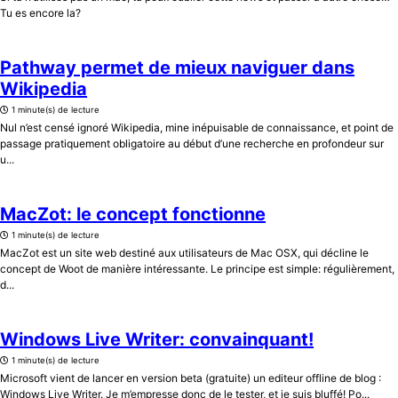
Tu es encore la?
Pathway permet de mieux naviguer dans
Wikipedia
1 minute(s) de lecture
Nul n’est censé ignoré Wikipedia, mine inépuisable de connaissance, et point de
passage pratiquement obligatoire au début d’une recherche en profondeur sur
u...
MacZot: le concept fonctionne
1 minute(s) de lecture
MacZot est un site web destiné aux utilisateurs de Mac OSX, qui décline le
concept de Woot de manière intéressante. Le principe est simple: régulièrement,
d...
Windows Live Writer: convainquant!
1 minute(s) de lecture
Microsoft vient de lancer en version beta (gratuite) un editeur offline de blog :
Windows Live Writer. Je m’empresse donc de le tester, et je suis bluffé! Po...